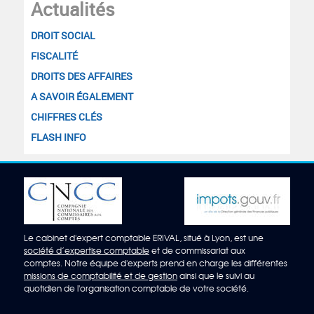
Actualités
DROIT SOCIAL
FISCALITÉ
DROITS DES AFFAIRES
A SAVOIR ÉGALEMENT
CHIFFRES CLÉS
FLASH INFO
Le cabinet d'expert comptable ERIVAL, situé à Lyon, est une
société d’expertise comptable
et de commissariat aux
comptes. Notre équipe d'experts prend en charge les différentes
missions de comptabilité et de gestion
ainsi que le suivi au
quotidien de l'organisation comptable de votre société.