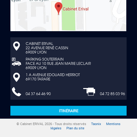
CABINET ERIVAL
22 AVENUE RENÉ CASSIN
69009 LYON
PARKING SOUTERRAIN
FACE AU 10 RUE JEAN MARIE LECLAIR
69009 LYON
1 A AVENUE EDOUARD HERRIOT
69170 TARARE
04 37 64 46 90
04 72 85 03 96
ITINÉRAIRE
© Cabinet ERIVAL 2026 - Tous droits réservés
Taonix
Mentions
légales
Plan du site