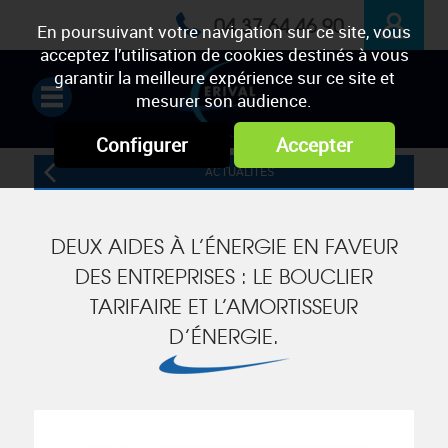
04 37 64 46 90
En poursuivant votre navigation sur ce site, vous
acceptez l’utilisation de cookies destinés à vous
ESPACE
garantir la meilleure expérience sur ce site et
mesurer son audience.
PRIVÉ
Configurer
Accepter
ACTUALITÉS
DEUX AIDES À L’ÉNERGIE EN FAVEUR
DES ENTREPRISES : LE BOUCLIER
TARIFAIRE ET L’AMORTISSEUR
D’ÉNERGIE.