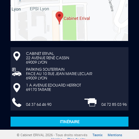
CABINET ERIVAL
22 AVENUE RENÉ CASSIN
69009 LYON
PARKING SOUTERRAIN
FACE AU 10 RUE JEAN MARIE LECLAIR
69009 LYON
1 A AVENUE EDOUARD HERRIOT
69170 TARARE
04 37 64 46 90
04 72 85 03 96
ITINÉRAIRE
© Cabinet ERIVAL 2026 - Tous droits réservés
Taonix
Mentions