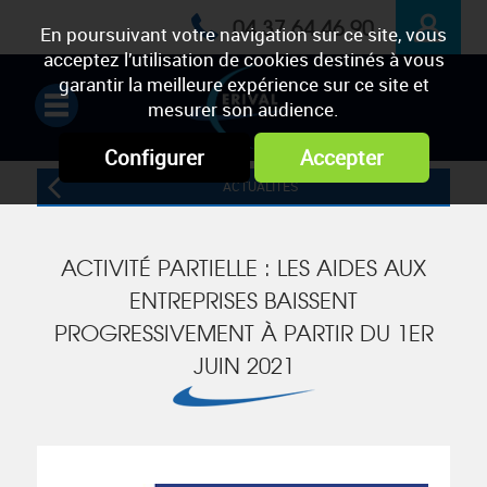
04 37 64 46 90
En poursuivant votre navigation sur ce site, vous
acceptez l’utilisation de cookies destinés à vous
ESPACE
garantir la meilleure expérience sur ce site et
mesurer son audience.
PRIVÉ
Configurer
Accepter
ACTUALITÉS
ACTIVITÉ PARTIELLE : LES AIDES AUX
ENTREPRISES BAISSENT
PROGRESSIVEMENT À PARTIR DU 1ER
JUIN 2021