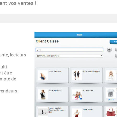
ent vos ventes !
nte, lecteurs
ulti-
nt être
ompte de
 vendeurs