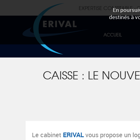
EXPERTISE COMPTABLE -
En poursuiv
destinés à vo
ACCUEIL
CAISSE : LE NOUV
Le cabin
et
ERIVAL
vo
us propose
un log