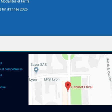
 Modalités et tarifs
e fin d'année 2025
té
s et compétences
és
rivé