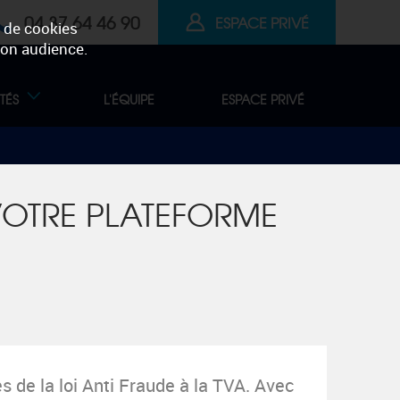
04 37 64 46 90
ESPACE PRIVÉ
n de cookies
 son audience.
TÉS
L'ÉQUIPE
ESPACE PRIVÉ
 VOTRE PLATEFORME
 de la loi Anti Fraude à la TVA. Avec