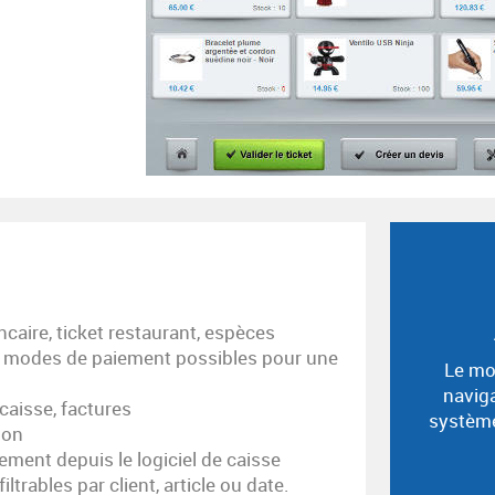
caire, ticket restaurant, espèces
rs modes de paiement possibles pour une
Le mo
naviga
caisse, factures
système
ion
tement depuis le logiciel de caisse
ltrables par client, article ou date.