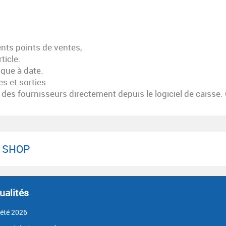
ents points de ventes,
ticle.
ique à date.
es et sorties
s fournisseurs directement depuis le logiciel de caisse. C
/ SHOP
ualités
'été 2026