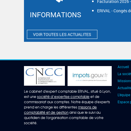
Facturation 2026 -
ERIVAL - Congés d
INFORMATIONS
VOIR TOUTES LES ACTUALITES
Accueil
La socié
Mission
Actualit
Le cabinet d'expert comptable ERIVAL, situé à Lyon,
L'équipe
est une
société d’expertise comptable
et de
commissariat aux comptes. Notre équipe d'experts
Espace p
prend en charge les différentes
missions de
comptabilité et de gestion
ainsi que le suivi au
quotidien de l'organisation comptable de votre
société.