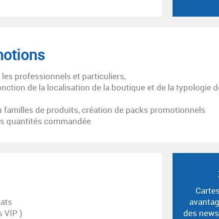
motions
les professionnels et particuliers,
ction de la localisation de la boutique et de la typologie d
u familles de produits, création de packs promotionnels
des quantités commandée
Cartes
hats
avantag
s VIP )
des newsl